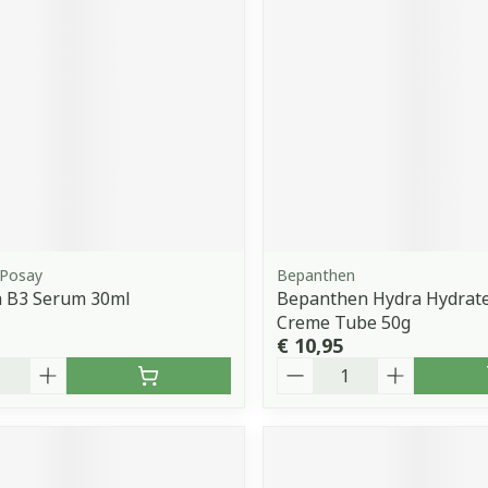
orging
Supplementen
Insectenw
middelen
n
Mondmaskers
issen
 -
uid
d
 Posay
Bepanthen
a B3 Serum 30ml
Bepanthen Hydra Hydrat
Creme Tube 50g
€ 10,95
Zelfbruiner
Scheren
Aantal