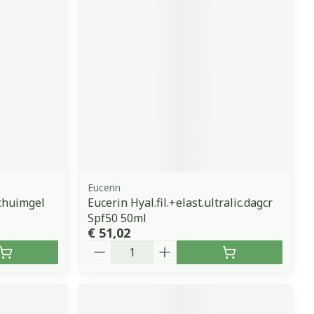
Eucerin
Schuimgel
Eucerin Hyal.fil.+elast.ultralic.dagcr
Spf50 50ml
€ 51,02
Aantal