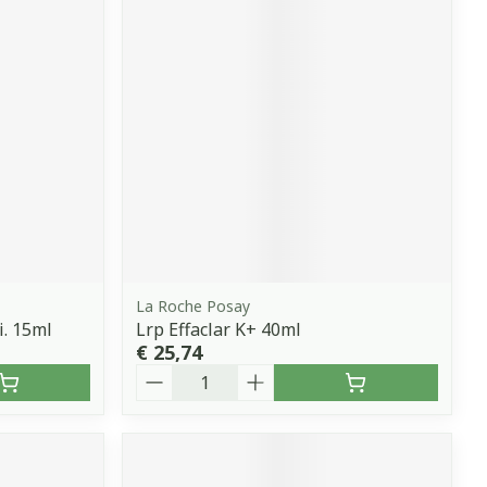
La Roche Posay
i. 15ml
Lrp Effaclar K+ 40ml
€ 25,74
Aantal