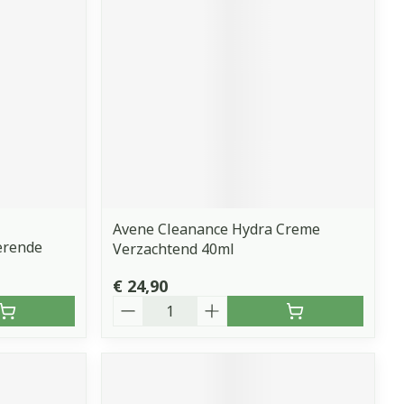
erende
Parfums en
geurproducten
Avene Cleanance Hydra Creme
erende
Verzachtend 40ml
€ 24,90
CBD
Aantal