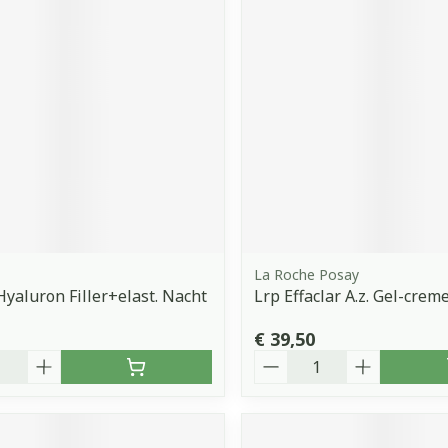
La Roche Posay
Hyaluron Filler+elast. Nacht
Lrp Effaclar A.z. Gel-crem
€ 39,50
Aantal