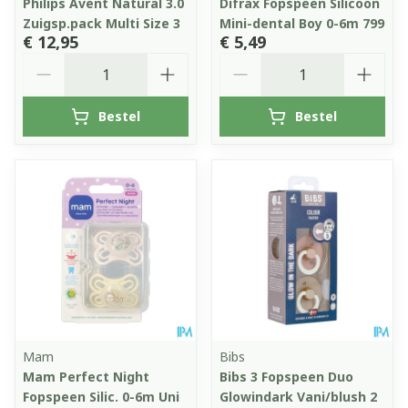
Philips Avent Natural 3.0
Difrax Fopspeen Silicoon
Zuigsp.pack Multi Size 3
Mini-dental Boy 0-6m 799
€ 12,95
€ 5,49
Aantal
Aantal
Bestel
Bestel
Mam
Bibs
Mam Perfect Night
Bibs 3 Fopspeen Duo
Fopspeen Silic. 0-6m Uni
Glowindark Vani/blush 2