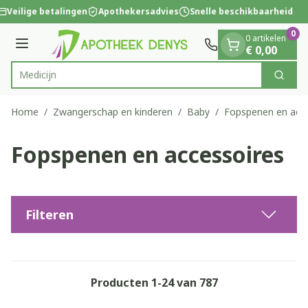
Dia 1 van 1
Ga naar de inhoud
Veilige betalingen
Apothekersadvies
Snelle beschikbaarheid
0
0 artikelen
Menu
€ 0,00
Zoek
Product, merk, categorie...
Home
/
Zwangerschap en kinderen
/
Baby
/
Fopspenen en acce
Fopspenen en accessoires
Filteren
Producten
1
-
24
van
787