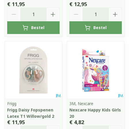
€ 11,95
€ 12,95
Aantal
Aantal
Bestel
Bestel
Frigg
3M, Nexcare
Frigg Daisy Fopspenen
Nexcare Happy Kids Girls
Latex T1 Willow/gold 2
20
€ 11,95
€ 4,82
Aantal
Aantal