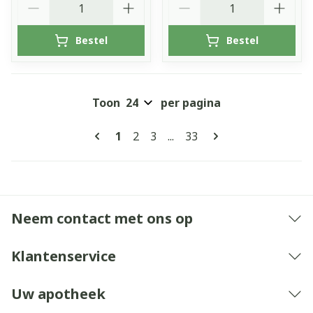
Bestel
Bestel
Toon
per pagina
Pagina's
U lees momenteel pagina
Pagina
Pagina
Pagina
1
2
3
...
33
Neem contact met ons op
Klantenservice
Uw apotheek