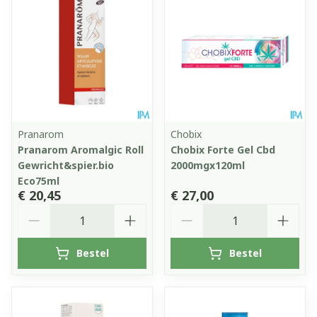
Pranarom
Chobix
Pranarom Aromalgic Roll
Chobix Forte Gel Cbd
Gewricht&spier.bio
2000mgx120ml
Eco75ml
€ 20,45
€ 27,00
Aantal
Aantal
Bestel
Bestel