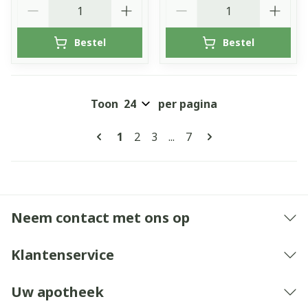
Aantal
Aantal
Bestel
Bestel
Toon
per pagina
Pagina's
U lees momenteel pagina
Pagina
Pagina
Pagina
1
2
3
...
7
Neem contact met ons op
Klantenservice
Uw apotheek