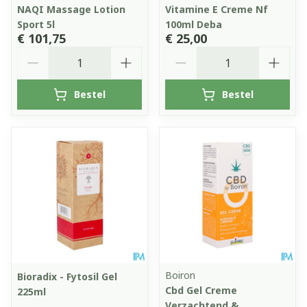
NAQI Massage Lotion
Vitamine E Creme Nf
Sport 5l
100ml Deba
€ 101,75
€ 25,00
Aantal
Aantal
Bestel
Bestel
Boiron
Bioradix - Fytosil Gel
Cbd Gel Creme
225ml
Verzachtend &