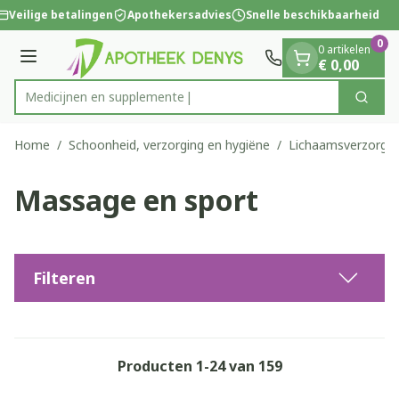
Dia 1 van 1
Ga naar de inhoud
Veilige betalingen
Apothekersadvies
Snelle beschikbaarheid
0
0 artikelen
Menu
€ 0,00
Medicij
Zoek
Product, merk, categorie...
Home
/
Schoonheid, verzorging en hygiëne
/
Lichaamsverzorgin
Massage en sport
Filteren
Producten
1
-
24
van
159