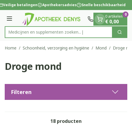
Dia 1 van 1
Ga naar de inhoud
Veilige betalingen
Apothekersadvies
Snelle beschikbaarheid
0
0 artikelen
Menu
€ 0,00
Medicijnen en supplemente
Zoek
Product, merk, categorie...
Home
/
Schoonheid, verzorging en hygiëne
/
Mond
/
Droge m
Droge mond
Filteren
18
producten