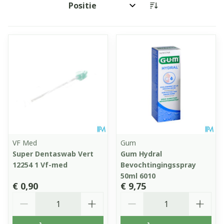
Sorteer op:
VF Med
Gum
Super Dentaswab Vert
Gum Hydral
12254 1 Vf-med
Bevochtingingsspray
50ml 6010
€ 0,90
€ 9,75
Aantal
Aantal