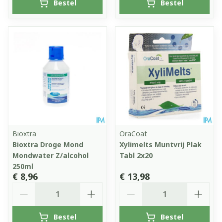
Bestel
Bestel
Bioxtra
OraCoat
Bioxtra Droge Mond
Xylimelts Muntvrij Plak
Mondwater Z/alcohol
Tabl 2x20
250ml
€ 8,96
€ 13,98
Aantal
Aantal
Bestel
Bestel