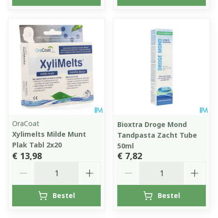
OraCoat
Bioxtra Droge Mond
Xylimelts Milde Munt
Tandpasta Zacht Tube
Plak Tabl 2x20
50ml
€ 13,98
€ 7,82
Aantal
Aantal
Bestel
Bestel