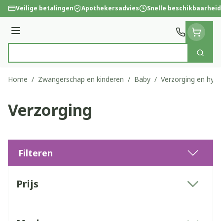
Ga naar de inhoud
Veilige betalingen
Apothekersadvies
Snelle beschikbaarheid
Menu
Zoek
Product, merk, categorie...
Home
/
Zwangerschap en kinderen
/
Baby
/
Verzorging en hyg
Verzorging
Filteren
Doorgaan naar productlijst
Prijs
filter