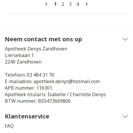
Pagina's
U lees momenteel pagina
Pagina
Pagina
Pagina
1
2
3
4
Neem contact met ons op
Apotheek Denys Zandhoven
Liersebaan 1
2240
Zandhoven
Telefoon:
03 484 31 70
E-mailadres:
apotheek.denys@
hotmail.com
APB nummer:
116301
Apotheek titularis:
Isabelle / Charlotte Denys
BTW nummer:
BE0473669806
Klantenservice
FAQ