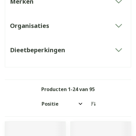
Merken
filter
Organisaties
filter
Dieetbeperkingen
filter
Producten
1
-
24
van
95
Sorteer op: