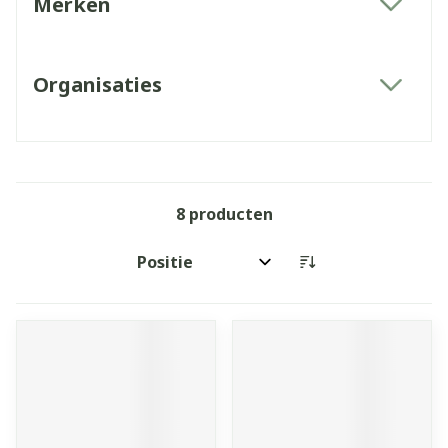
Merken
filter
Organisaties
filter
8
producten
Sorteer op: