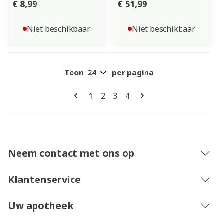
€ 8,99
€ 51,99
Niet beschikbaar
Niet beschikbaar
Toon
per pagina
Pagina's
U lees momenteel pagina
Pagina
Pagina
Pagina
1
2
3
4
Neem contact met ons op
Klantenservice
Uw apotheek