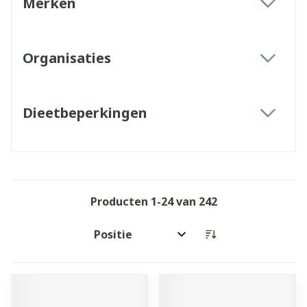
Merken
filter
Organisaties
filter
Dieetbeperkingen
filter
Producten
1
-
24
van
242
Sorteer op: