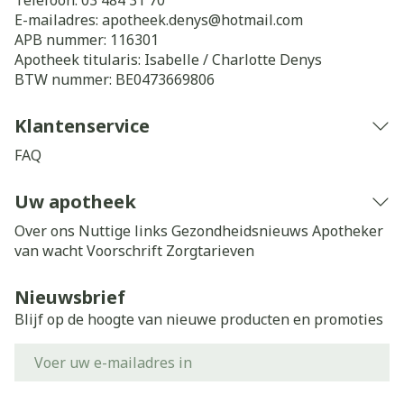
Telefoon:
03 484 31 70
E-mailadres:
apotheek.denys@
hotmail.com
APB nummer:
116301
Apotheek titularis:
Isabelle / Charlotte Denys
BTW nummer:
BE0473669806
Klantenservice
FAQ
Uw apotheek
Over ons
Nuttige links
Gezondheidsnieuws
Apotheker
van wacht
Voorschrift
Zorgtarieven
Nieuwsbrief
Blijf op de hoogte van nieuwe producten en promoties
E-mail adres