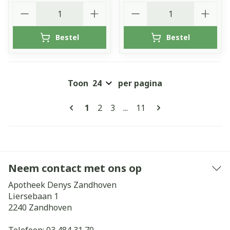
Aantal
Aantal
Bestel
Bestel
Toon
per pagina
Pagina's
U lees momenteel pagina
Pagina
Pagina
Pagina
1
2
3
...
11
Neem contact met ons op
Apotheek Denys Zandhoven
Liersebaan 1
2240
Zandhoven