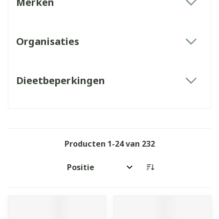
Merken
filter
Organisaties
filter
Dieetbeperkingen
filter
Producten
1
-
24
van
232
Sorteer op: