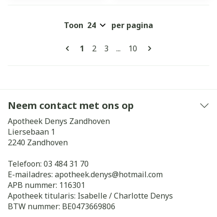
Toon
per pagina
Pagina's
U lees momenteel pagina
Pagina
Pagina
Pagina
1
2
3
...
10
Neem contact met ons op
Apotheek Denys Zandhoven
Liersebaan 1
2240
Zandhoven
Telefoon:
03 484 31 70
E-mailadres:
apotheek.denys@
hotmail.com
APB nummer:
116301
Apotheek titularis:
Isabelle / Charlotte Denys
BTW nummer:
BE0473669806