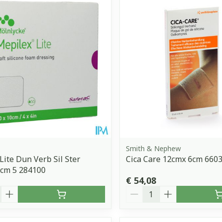
Toon meer
orging
Supplementen
Insectenw
middelen
n
Mondmaskers
issen
 -
uid
d
Smith & Nephew
Lite Dun Verb Sil Ster
Cica Care 12cmx 6cm 660
0cm 5 284100
Zelfbruiner
Scheren
€ 54,08
Aantal