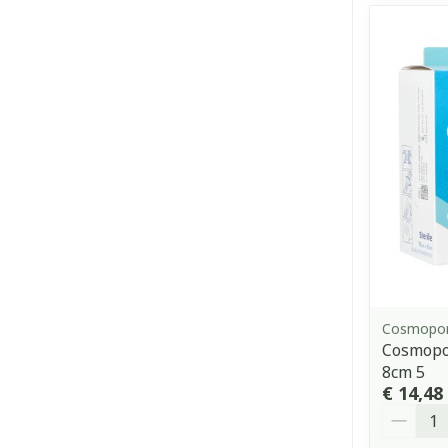
Cosmopo
Cosmopor
8cm 5
€ 14,48
Aantal