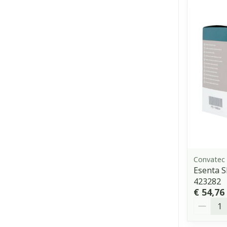
Convatec
Esenta S
423282
€ 54,76
Aantal