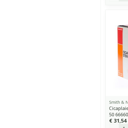
Smith & 
Cicaplai
50 6666
€ 31,54
Aantal