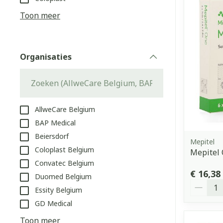
Aerosol access
Blaren
Creme, gel en 
Toon meer
Zuurstof
Eelt
Eksteroog - li
Ademhalingss
Organisaties
Toon meer
filter
Spieren en g
Specifiek vo
AllweCare Belgium
Naalden en s
BAP Medical
Lichaamsverzo
Beiersdorf
Infecties
Spuiten
Mepitel
Deodorant
Coloplast Belgium
Mepitel
Oplossing voor
Gezichtsverzo
Convatec Belgium
Naalden
Luizen
€ 16,38
Duomed Belgium
Aantal
Naalden voor 
Essity Belgium
- pennaalden
GD Medical
Diagnostica
Toon meer
Toon meer