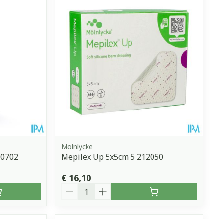
erende
Parfums en
geurproducten
Molnlycke
30702
Mepilex Up 5x5cm 5 212050
CBD
€ 16,10
Aantal