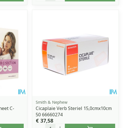
Smith & Nephew
heet C-
Cicaplaie Verb Steriel 15,0cmx10cm
50 66660274
€ 37,58
Aantal