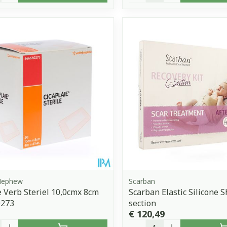
Nephew
Scarban
e Verb Steriel 10,0cmx 8cm
Scarban Elastic Silicone S
0273
section
€ 120,49
Aantal