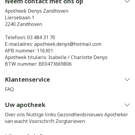
Neem contact met ons op
Apotheek Denys Zandhoven
Liersebaan 1
2240
Zandhoven
Telefoon:
03 484 31 70
E-mailadres:
apotheek.denys@
hotmail.com
APB nummer:
116301
Apotheek titularis:
Isabelle / Charlotte Denys
BTW nummer:
BE0473669806
Klantenservice
FAQ
Uw apotheek
Over ons
Nuttige links
Gezondheidsnieuws
Apotheker
van wacht
Voorschrift
Zorgtarieven