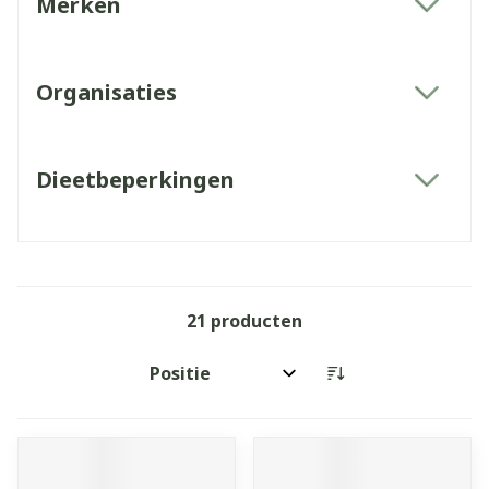
Merken
filter
Organisaties
filter
Dieetbeperkingen
filter
21
producten
Sorteer op: