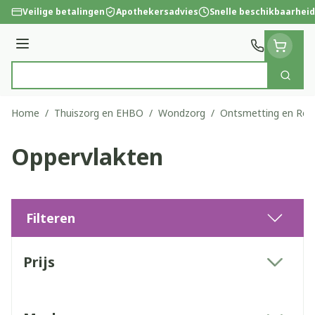
Ga naar de inhoud
Veilige betalingen
Apothekersadvies
Snelle beschikbaarheid
Menu
Zoek
Product, merk, categorie...
Home
/
Thuiszorg en EHBO
/
Wondzorg
/
Ontsmetting en Rein
Oppervlakten
Filteren
Doorgaan naar productlijst
Prijs
filter