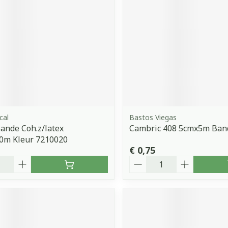
cal
Bastos Viegas
ande Coh.z/latex
Cambric 408 5cmx5m Ban
,0m Kleur 7210020
€ 0,75
Aantal