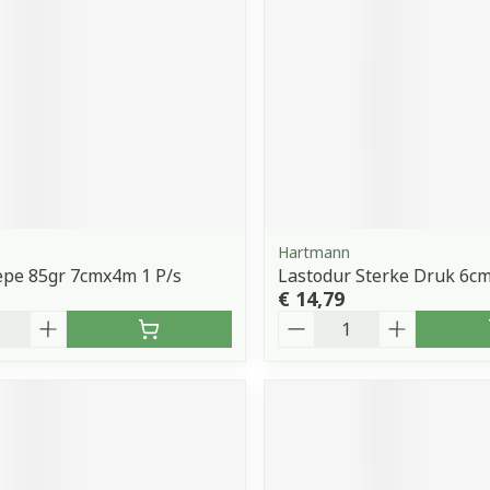
orging
Supplementen
Insectenw
middelen
n
Mondmaskers
issen
 -
uid
d
Hartmann
epe 85gr 7cmx4m 1 P/s
Lastodur Sterke Druk 6c
€ 14,79
Aantal
Zelfbruiner
Scheren