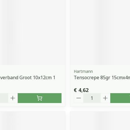
Hartmann
everband Groot 10x12cm 1
Tensocrepe 85gr 15cmx4m
€ 4,62
Aantal