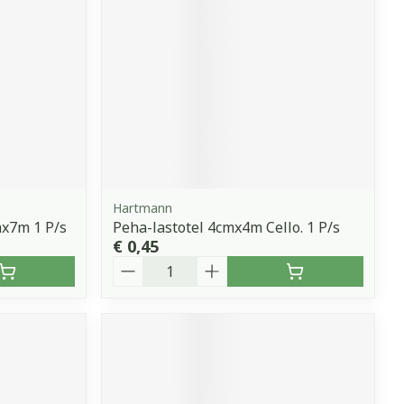
erende
Parfums en
geurproducten
Hartmann
mx7m 1 P/s
Peha-lastotel 4cmx4m Cello. 1 P/s
€ 0,45
Aantal
CBD