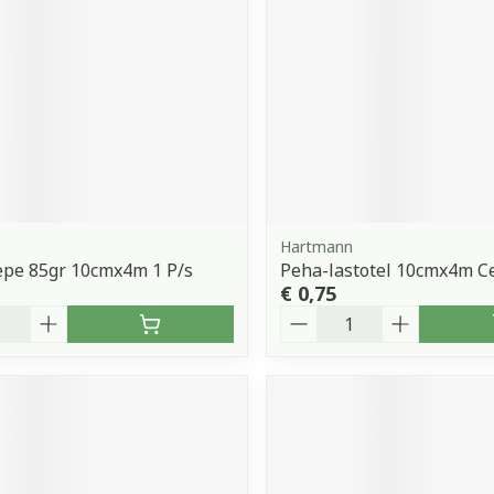
Hartmann
epe 85gr 10cmx4m 1 P/s
Peha-lastotel 10cmx4m Cel
€ 0,75
Aantal