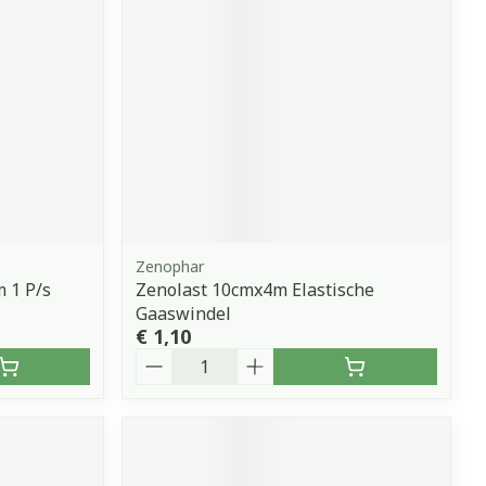
Zenophar
 1 P/s
Zenolast 10cmx4m Elastische
Gaaswindel
€ 1,10
Aantal