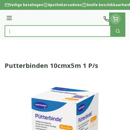
Ga naar de inhoud
Veilige betalingen
Apothekersadvies
Snelle beschikbaarheid
Menu
Zoek
Product, merk, categorie...
Putterbinden 10cmx5m 1 P/s