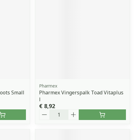
erende
Parfums en
geurproducten
Pharmex
oots Small
Pharmex Vingerspalk Toad Vitaplus
CBD
l
€ 8,92
Aantal