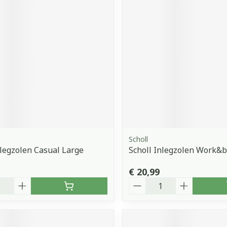
orging
Supplementen
Insectenw
middelen
n
Mondmaskers
issen
 -
uid
d
Scholl
nlegzolen Casual Large
Scholl Inlegzolen Work&b
Zelfbruiner
Scheren
€ 20,99
Aantal