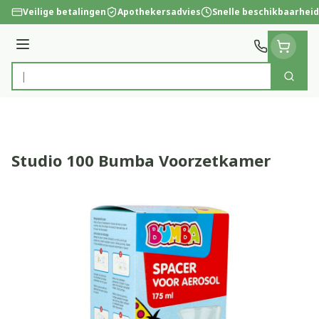
Ga naar de inhoud
Veilige betalingen
Apothekersadvies
Snelle beschikbaarheid
Menu
Zoek
Product, merk, categorie...
Studio 100 Bumba Voorzetkamer