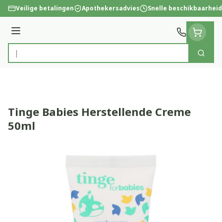
Ga naar de inhoud
Veilige betalingen
Apothekersadvies
Snelle beschikbaarheid
Menu
Zoek
Product, merk, categorie...
Tinge Babies Herstellende Creme
50ml