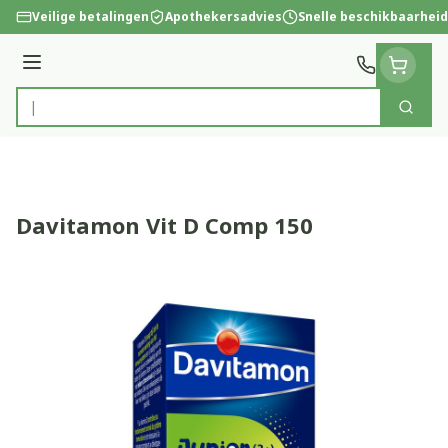
Ga naar de inhoud
Veilige betalingen
Apothekersadvies
Snelle beschikbaarheid
Menu
Zoek
Product, merk, categorie...
Davitamon Vit D Comp 150