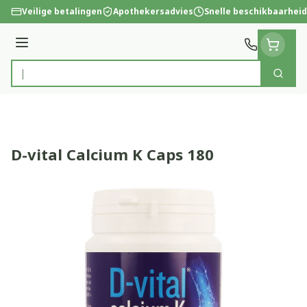
Ga naar de inhoud
Veilige betalingen
Apothekersadvies
Snelle beschikbaarheid
Menu
Zoek
Product, merk, categorie...
D-vital Calcium K Caps 180