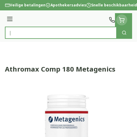
Ga naar de inhoud
Veilige betalingen
Apothekersadvies
Snelle beschikbaarheid
Menu
Zoek
Product, merk, categorie...
Athromax Comp 180 Metagenics