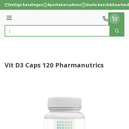
Ga naar de inhoud
Veilige betalingen
Apothekersadvies
Snelle beschikbaarheid
Menu
Zoek
Product, merk, categorie...
Vit D3 Caps 120 Pharmanutrics