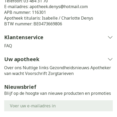
Telefoon:
03 484 31 70
E-mailadres:
apotheek.denys@
hotmail.com
APB nummer:
116301
Apotheek titularis:
Isabelle / Charlotte Denys
BTW nummer:
BE0473669806
Klantenservice
FAQ
Uw apotheek
Over ons
Nuttige links
Gezondheidsnieuws
Apotheker
van wacht
Voorschrift
Zorgtarieven
Nieuwsbrief
Blijf op de hoogte van nieuwe producten en promoties
E-mail adres