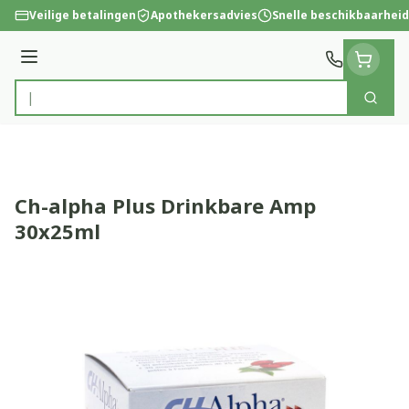
Ga naar de inhoud
Veilige betalingen
Apothekersadvies
Snelle beschikbaarheid
Menu
Zoek
Product, merk, categorie...
Ch-alpha Plus Drinkbare Amp
30x25ml