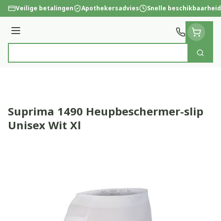
Ga naar de inhoud
Veilige betalingen
Apothekersadvies
Snelle beschikbaarheid
Menu
Zoek
Product, merk, categorie...
Suprima 1490 Heupbeschermer-slip
Unisex Wit Xl