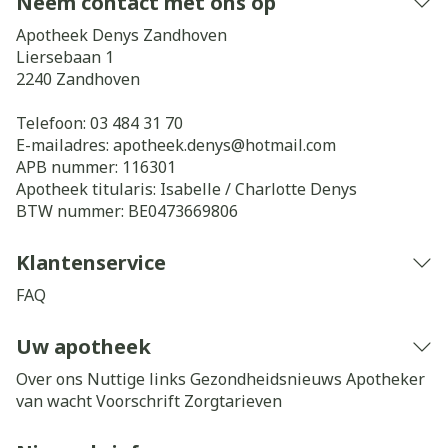
Neem contact met ons op
Apotheek Denys Zandhoven
Liersebaan 1
2240
Zandhoven
Telefoon:
03 484 31 70
E-mailadres:
apotheek.denys@
hotmail.com
APB nummer:
116301
Apotheek titularis:
Isabelle / Charlotte Denys
BTW nummer:
BE0473669806
Klantenservice
FAQ
Uw apotheek
Over ons
Nuttige links
Gezondheidsnieuws
Apotheker
van wacht
Voorschrift
Zorgtarieven