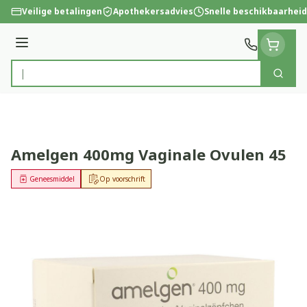
Ga naar de inhoud
Veilige betalingen
Apothekersadvies
Snelle beschikbaarheid
Menu
Zoek
Product, merk, categorie...
Amelgen 400mg Vaginale Ovulen 45
Geneesmiddel
Op voorschrift