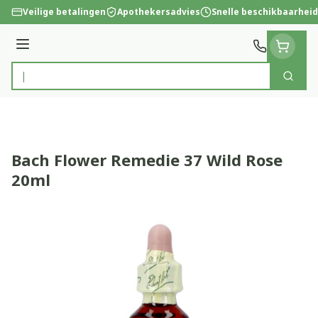
Ga naar de inhoud
Veilige betalingen
Apothekersadvies
Snelle beschikbaarheid
Menu
Zoek
Product, merk, categorie...
Bach Flower Remedie 37 Wild Rose
20ml