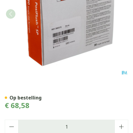
Bd Posiflush Sp Nacl 0,9% S
Op bestelling
€ 68,58
Aantal