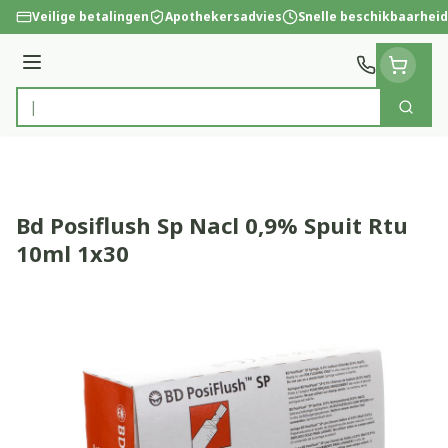
Ga naar de inhoud
Veilige betalingen
Apothekersadvies
Snelle beschikbaarheid
Menu
Zoek
Product, merk, categorie...
Bd Posiflush Sp Nacl 0,9% Spuit Rtu
10ml 1x30