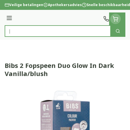
Ga naar de inhoud
Veilige betalingen
Apothekersadvies
Snelle beschikbaarheid
Menu
Zoek
Product, merk, categorie...
Bibs 2 Fopspeen Duo Glow In Dark
Vanilla/blush