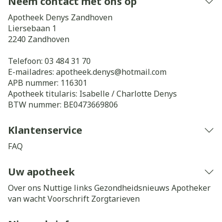
Neem contact met ons op
Apotheek Denys Zandhoven
Liersebaan 1
2240
Zandhoven
Telefoon:
03 484 31 70
E-mailadres:
apotheek.denys@
hotmail.com
APB nummer:
116301
Apotheek titularis:
Isabelle / Charlotte Denys
BTW nummer:
BE0473669806
Klantenservice
FAQ
Uw apotheek
Over ons
Nuttige links
Gezondheidsnieuws
Apotheker
van wacht
Voorschrift
Zorgtarieven