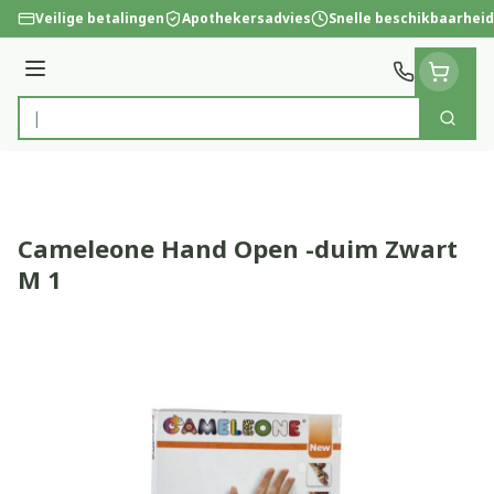
Ga naar de inhoud
Veilige betalingen
Apothekersadvies
Snelle beschikbaarheid
Menu
Zoek
Product, merk, categorie...
Cameleone Hand Open -duim Zwart
M 1