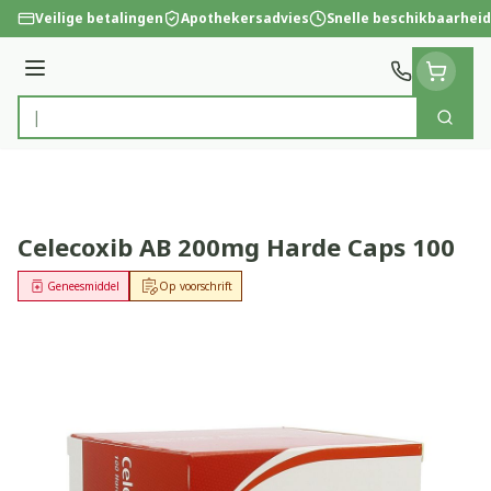
Ga naar de inhoud
Veilige betalingen
Apothekersadvies
Snelle beschikbaarheid
Menu
Zoek
Product, merk, categorie...
Celecoxib AB 200mg Harde Caps 100
Geneesmiddel
Op voorschrift