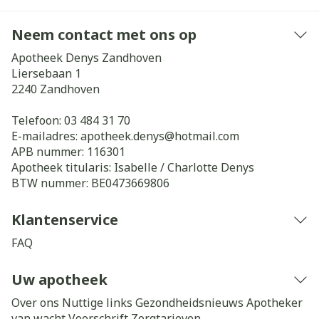
Neem contact met ons op
Apotheek Denys Zandhoven
Liersebaan 1
2240
Zandhoven
Telefoon:
03 484 31 70
E-mailadres:
apotheek.denys@
hotmail.com
APB nummer:
116301
Apotheek titularis:
Isabelle / Charlotte Denys
BTW nummer:
BE0473669806
Klantenservice
FAQ
Uw apotheek
Over ons
Nuttige links
Gezondheidsnieuws
Apotheker
van wacht
Voorschrift
Zorgtarieven