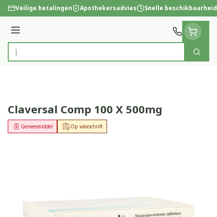
Ga naar de inhoud
Veilige betalingen
Apothekersadvies
Snelle beschikbaarheid
Menu
Zoek
Product, merk, categorie...
Claversal Comp 100 X 500mg
Geneesmiddel
Op voorschrift