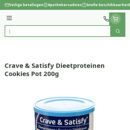
Ga naar de inhoud
Veilige betalingen
Apothekersadvies
Snelle beschikbaarheid
Menu
Zoek
Product, merk, categorie...
Crave & Satisfy Dieetproteinen
Cookies Pot 200g