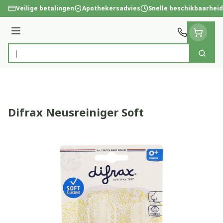
Ga naar de inhoud
Veilige betalingen
Apothekersadvies
Snelle beschikbaarheid
Menu
Zoek
Product, merk, categorie...
Difrax Neusreiniger Soft