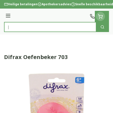
Ga naar de inhoud
Veilige betalingen
Apothekersadvies
Snelle beschikbaarheid
Menu
Zoek
Product, merk, categorie...
Difrax Oefenbeker 703