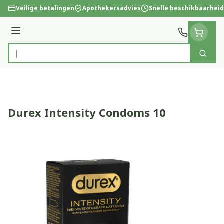
Ga naar de inhoud
Veilige betalingen
Apothekersadvies
Snelle beschikbaarheid
Menu
Zoek
Product, merk, categorie...
Durex Intensity Condoms 10