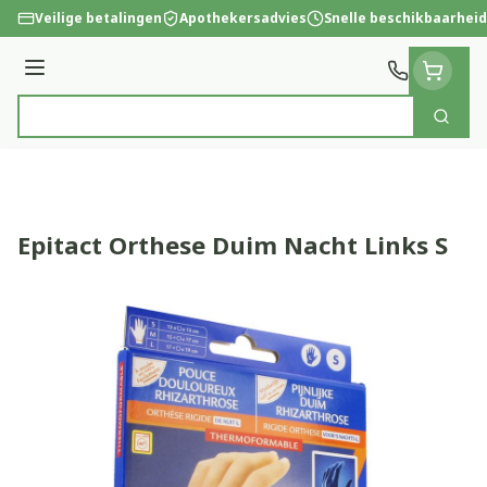
Ga naar de inhoud
Veilige betalingen
Apothekersadvies
Snelle beschikbaarheid
Menu
Zoek
Product, merk, categorie...
Epitact Orthese Duim Nacht Links S