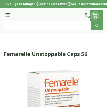
Ga naar de inhoud
Veilige betalingen
Apothekersadvies
Snelle beschikbaarheid
Menu
Zoek
Product, merk, categorie...
Femarelle Unstoppable Caps 56