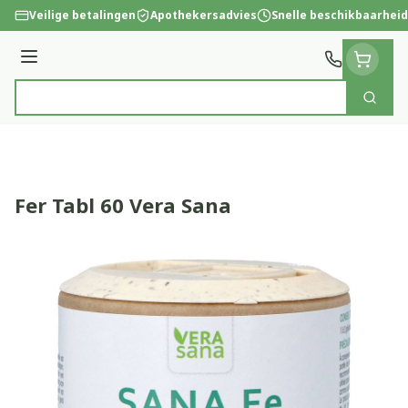
Ga naar de inhoud
Veilige betalingen
Apothekersadvies
Snelle beschikbaarheid
Menu
Zoek
Product, merk, categorie...
Fer Tabl 60 Vera Sana