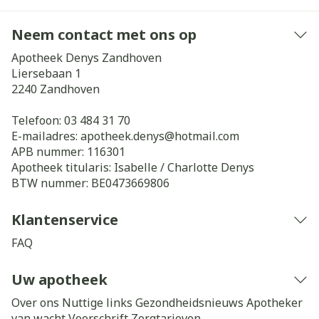
Neem contact met ons op
Apotheek Denys Zandhoven
Liersebaan 1
2240
Zandhoven
Telefoon:
03 484 31 70
E-mailadres:
apotheek.denys@
hotmail.com
APB nummer:
116301
Apotheek titularis:
Isabelle / Charlotte Denys
BTW nummer:
BE0473669806
Klantenservice
FAQ
Uw apotheek
Over ons
Nuttige links
Gezondheidsnieuws
Apotheker
van wacht
Voorschrift
Zorgtarieven