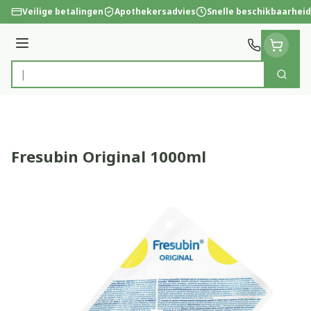
Ga naar de inhoud
Veilige betalingen
Apothekersadvies
Snelle beschikbaarheid
Menu
Zoek
Product, merk, categorie...
Fresubin Original 1000ml