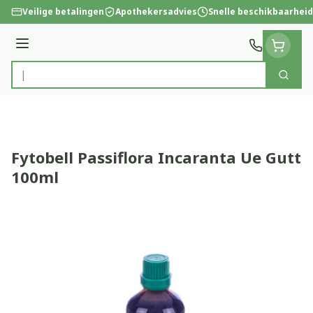
Ga naar de inhoud
Veilige betalingen
Apothekersadvies
Snelle beschikbaarheid
Menu
Zoek
Product, merk, categorie...
Fytobell Passiflora Incaranta Ue Gutt
100ml