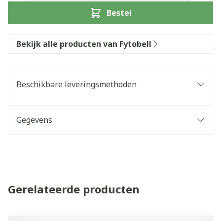
Bestel
Bekijk alle producten van Fytobell
Beschikbare leveringsmethoden
Gegevens
Gerelateerde producten
Navigeren door de elementen van de carrousel is mogelijk 
Druk om carrousel over te slaan
Druk op om naar carrouselnavigatie te gaan