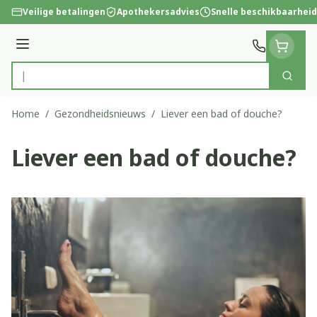
Ga naar de inhoud
Veilige betalingen
Apothekersadvies
Snelle beschikbaarheid
Menu
Zoek
Product, merk, categorie...
Home
/
Gezondheidsnieuws
/
Liever een bad of douche?
Liever een bad of douche?