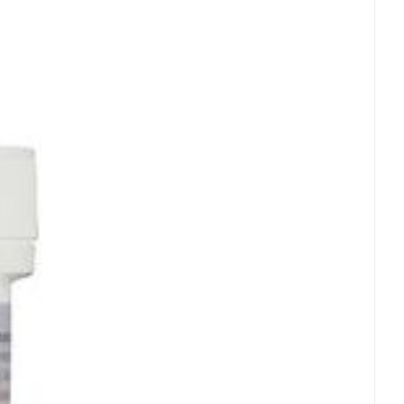
erende
Parfums en
- 25°C)
geurproducten
CBD