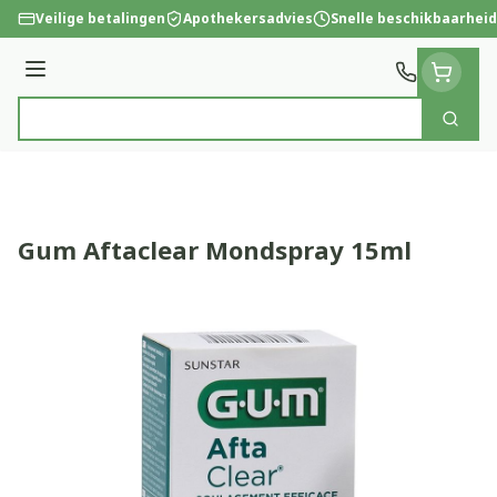
Ga naar de inhoud
Veilige betalingen
Apothekersadvies
Snelle beschikbaarheid
Menu
Zoek
Product, merk, categorie...
Gum Aftaclear Mondspray 15ml