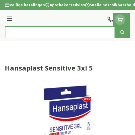
Ga naar de inhoud
Veilige betalingen
Apothekersadvies
Snelle beschikbaarheid
Menu
Zoek
Product, merk, categorie...
Hansaplast Sensitive 3xl 5