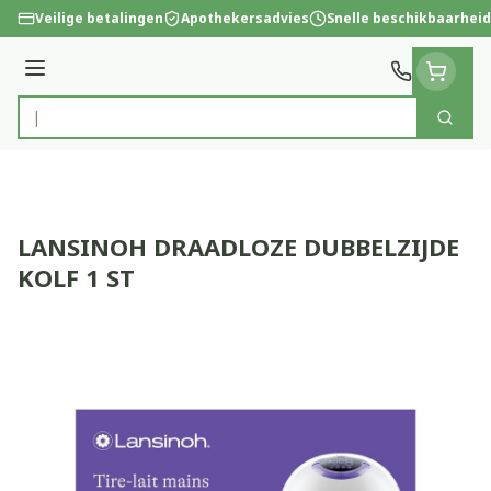
Ga naar de inhoud
Veilige betalingen
Apothekersadvies
Snelle beschikbaarheid
Menu
Zoek
Product, merk, categorie...
LANSINOH DRAADLOZE DUBBELZIJDE
KOLF 1 ST