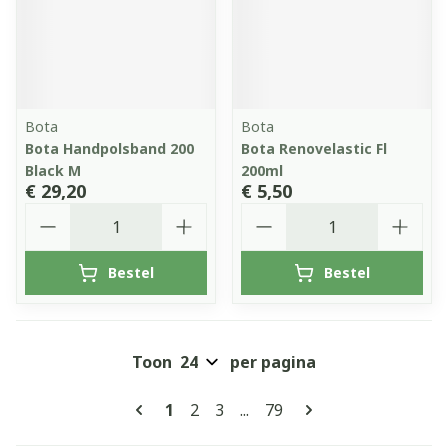
Bota
Bota
Bota Handpolsband 200
Bota Renovelastic Fl
Black M
200ml
€ 29,20
€ 5,50
Aantal
Aantal
Bestel
Bestel
Toon
per pagina
Pagina's
U lees momenteel pagina
Pagina
Pagina
Pagina
1
2
3
...
79