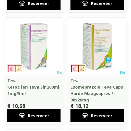
Reserveer
Reserveer
Geneesmiddel
Op voorschrift
Geneesmiddel
Op voorschrift
Teva
Teva
Ketotifen Teva Sir 200ml
Esomeprazole Teva Caps
1mg/5ml
Harde Maagsapres Fl
98x20mg
€ 10,68
€ 18,12
Reserveer
Reserveer