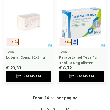
Geneesmiddel
Op voorschrift
Geneesmiddel
Op voorschrift
Schriftelijke aanvraag
Teva
Teva
Lutenyl Comp 90x5mg
Paracetamol Teva 1g
Tabl 30 X 1g Blister
€ 23,33
€ 6,72
Reserveer
Reserveer
Toon
per pagina
Pagina's
U lees momenteel pagina
Pagina
Pagina
Pagina
1
2
3
...
19