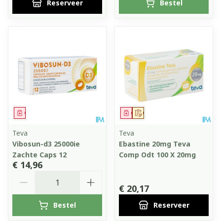
Reserveer
Bestel
Geneesmiddel
Geneesmiddel
Op voorschrift
Teva
Teva
Vibosun-d3 25000ie
Ebastine 20mg Teva
Zachte Caps 12
Comp Odt 100 X 20mg
€ 14,96
Aantal
€ 20,17
Bestel
Reserveer