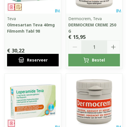
Geneesmiddel
Op voorschrift
Teva
Dermocrem, Teva
Olmesartan Teva 40mg
DERMOCREM CREME 250
Filmomh Tabl 98
G
€ 15,95
Aantal
€ 30,22
Reserveer
Bestel
Geneesmiddel