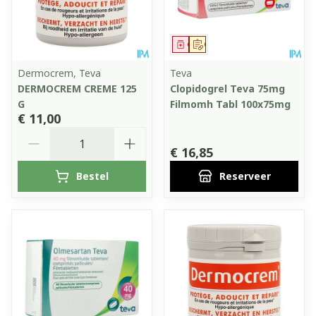
Geneesmiddel
Op voorschrift
Dermocrem, Teva
Teva
DERMOCREM CREME 125
Clopidogrel Teva 75mg
G
Filmomh Tabl 100x75mg
€ 11,00
Aantal
€ 16,85
Bestel
Reserveer