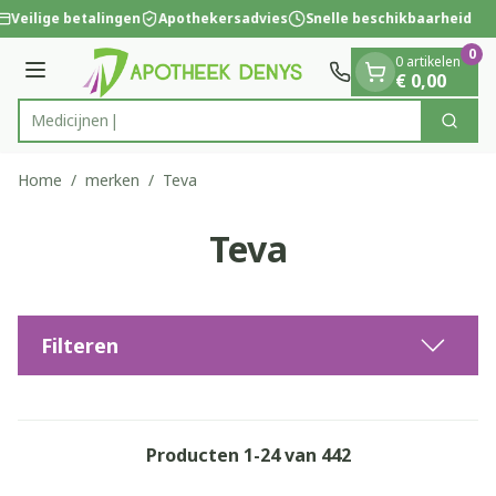
Dia 1 van 1
Ga naar de inhoud
Veilige betalingen
Apothekersadvies
Snelle beschikbaarheid
0
0 artikelen
Menu
€ 0,00
Zoek
Product, merk, categorie...
Home
/
merken
/
Teva
Teva
Filteren
Producten
1
-
24
van
442