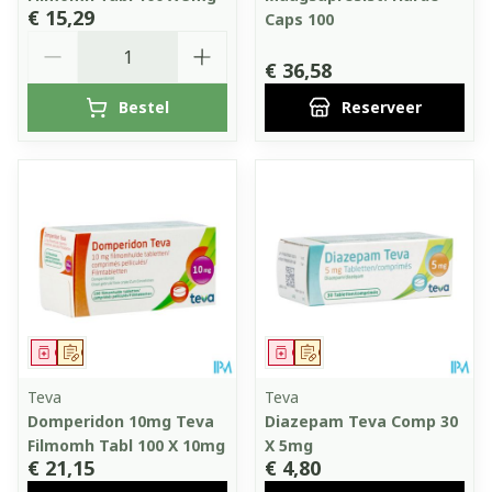
€ 15,29
Caps 100
Aantal
€ 36,58
Bestel
Reserveer
Geneesmiddel
Op voorschrift
Geneesmiddel
Op voorschrift
Teva
Teva
Domperidon 10mg Teva
Diazepam Teva Comp 30
Filmomh Tabl 100 X 10mg
X 5mg
€ 21,15
€ 4,80