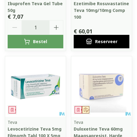
Ibuprofen Teva Gel Tube
Ezetimibe Rosuvastatine
50g
Teva 10mg/10mg Comp
€ 7,07
100
Aantal
€ 60,01
Bestel
Reserveer
Geneesmiddel
Geneesmiddel
Op voorschrift
Teva
Teva
Levocetirizine Teva 5mg
Duloxetine Teva 60mg
Filmomh Tabl 100 X 5mg
Maagsapresist. Harde