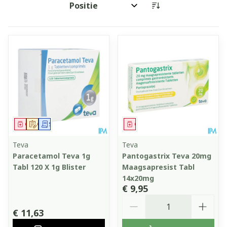
Sorteer op:
Geneesmiddel
Op voorschrift
Schriftelijke aanvraag
Geneesmiddel
Teva
Teva
Paracetamol Teva 1g
Pantogastrix Teva 20mg
Tabl 120 X 1g Blister
Maagsapresist Tabl
14x20mg
€ 9,95
Aantal
€ 11,63