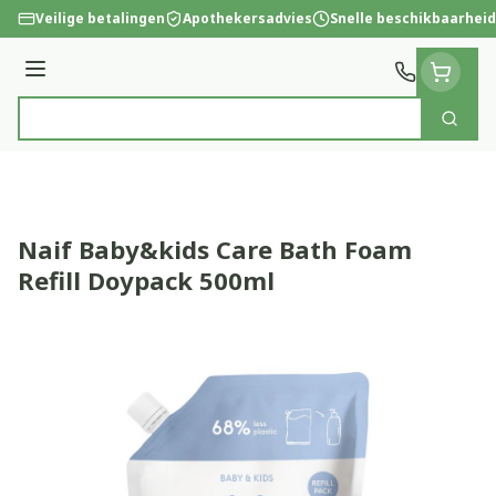
Ga naar de inhoud
Veilige betalingen
Apothekersadvies
Snelle beschikbaarheid
Menu
Zoek
Product, merk, categorie...
Naif Baby&kids Care Bath Foam
Refill Doypack 500ml