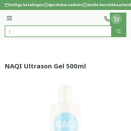
Ga naar de inhoud
Veilige betalingen
Apothekersadvies
Snelle beschikbaarheid
Menu
Zoek
Product, merk, categorie...
NAQI Ultrason Gel 500ml