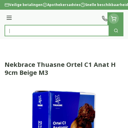
Ga naar de inhoud
Veilige betalingen
Apothekersadvies
Snelle beschikbaarheid
Menu
Zoek
Product, merk, categorie...
Nekbrace Thuasne Ortel C1 Anat H
9cm Beige M3