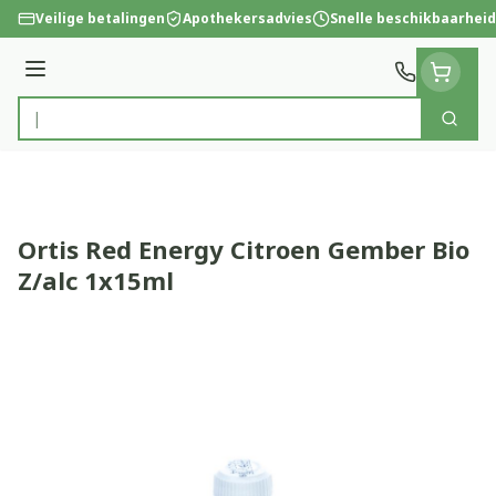
Ga naar de inhoud
Veilige betalingen
Apothekersadvies
Snelle beschikbaarheid
Menu
Zoek
Product, merk, categorie...
Ortis Red Energy Citroen Gember Bio
Z/alc 1x15ml