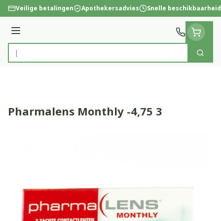
Ga naar de inhoud
Veilige betalingen
Apothekersadvies
Snelle beschikbaarheid
Menu
Zoek
Product, merk, categorie...
Pharmalens Monthly -4,75 3